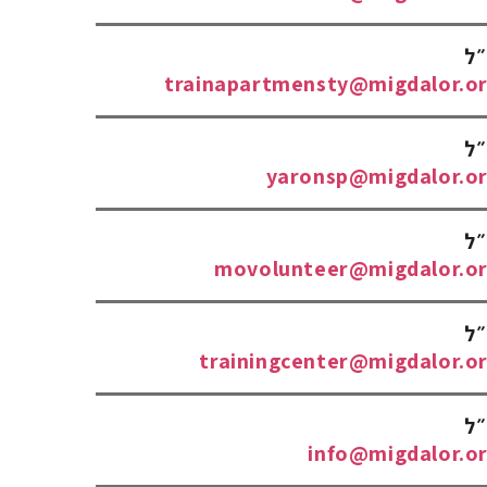
״ל
trainapartmensty@migdalor.org
״ל
yaronsp@migdalor.org
״ל
movolunteer@migdalor.org
״ל
trainingcenter@migdalor.org
״ל
info@migdalor.or