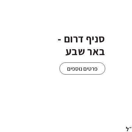
סניף דרום -
באר שבע
פרטים נוספים
״ל