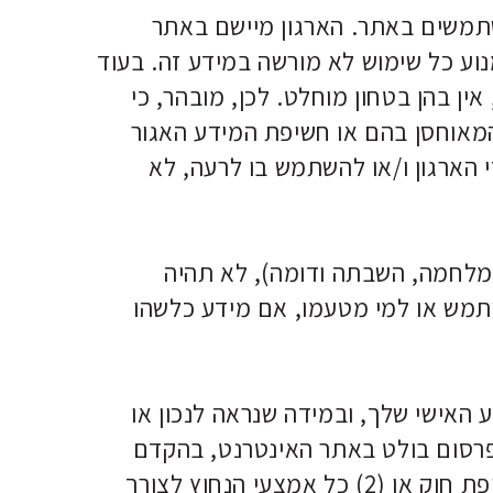
שתמשים באתר. הארגון מיישם באתר
ע כל שימוש לא מורשה במידע זה. בעוד
ן בהן בטחון מוחלט. לכן, מובהר, כי
המאוחסן בהם או חשיפת המידע האגור
י הארגון ו/או להשתמש בו לרעה, לא
ן (מלחמה, השבתה ודומה), לא תהיה
שתמש או למי מטעמו, אם מידע כלשהו
 האישי שלך, ובמידה שנראה לנכון או
 פרסום בולט באתר האינטרנט, בהקדם
האפשרי וללא דיחוי בלתי סביר, ככל שהדבר עולה בקנה אחד עם (1) צרכים לגיטימיים של אכיפת חוק או (2) כל אמצעי הנחוץ לצורך