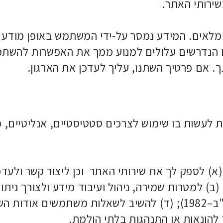
ירותי האתר.
קים ומלאים. המידע נמסר על-ידי המשתמש באופן מוד
ם הנדרשים עלולים למנוע ממך את האפשרות להשתמ
תך. אם פרטיך השתנו, עליך לעדכן את הארגון.
ת לעשות בו שימוש לצרכים סטטיסטיים, אנליטיים, מח
(א) לספק לך את שירותי האתר וכן ליצור קשר ולעדכ
(ב) למטרות שמירה, ניהול ועיבוד מידע ולצורך ניתו
(לפי חוק התקשורת (בזק ושידורים), תשמ"ב–1982); (ד) להשיב לשאל
ד להונאות או התנהגות בלתי הולמת.