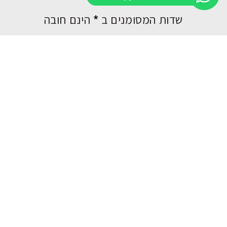
שדות המסומנים ב
*
הינם חובה
שם ושם משפחה*
טלפון