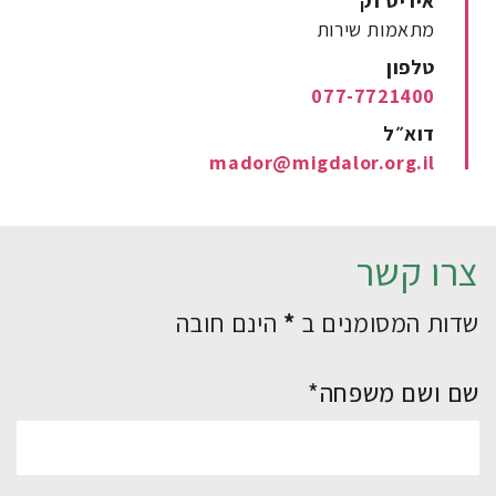
איריס זק
מתאמות שירות
טלפון
077-7721400
דוא״ל
mador@migdalor.org.il
צרו קשר
שדות המסומנים ב
*
הינם חובה
שם ושם משפחה*