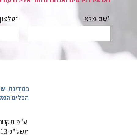
שם מלא*
טלפון*
הכלים המקצ
ע"פ תקנות 