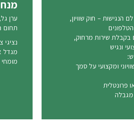
מנחי
 הנגישות – חוק שוויון,
ערן גל,
הטלפונים
תחום ה
ם בקבלת שירות מרחוק,
נציגי צ
י ונגיש
מגדל או
ש:
מומחי ט
וויוני ומקצועי על סמך
ו פרונטלית
 מגבלה